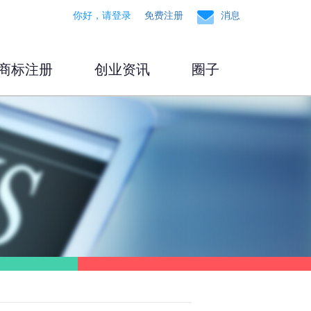
你好，请登录
免费注册
消息
商标注册
创业资讯
圈子