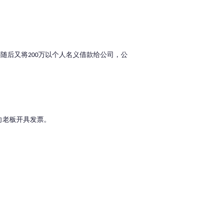
某随后又将
万以个人名义借款给公司，公
200
向老板开具发票。