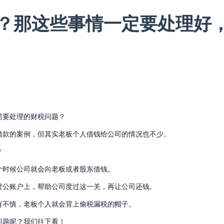
？那这些事情一定要处理好
需要处理的财税问题？
借款的案例，但其实老板个人借钱给公司的情况也不少。
？
个时候公司就会向老板或者股东借钱。
对公账户上，帮助公司度过这一关，再让公司还钱。
有不慎，老板个人就会背上偷税漏税的帽子。
问题呢？我们往下看！