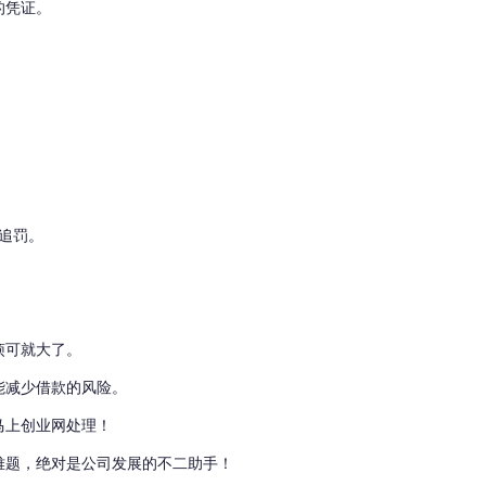
的凭证。
追罚。
烦可就大了。
能减少借款的风险。
马上创业网处理！
难题，绝对是公司发展的不二助手！