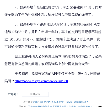
2、如果外地车是新能源的汽车，积分需要达到
120
分，同时
还要缴纳半年的社保和个税，这样就可以申请免费的绿牌了。
3、如果外地车不是新能源汽车的话，车主的社保和个税要
连续加纳
36
个月，并且在申请一年前，车主的交通违章记录不能超
过
4
次，累计扣分不、能超过
12
分。如果车主满足了以上条件，就
可以递交资料等待审核，只要审核通过就可以参加沪牌的拍卖了。
以上就是外地人如何办理上海本地牌照的具体情况了，如果
您还有什么想问的问题，欢迎咨询马上创业网微信公众号
~
更多阅读：免费连
WiFi
的
APP
不仅不免费、没
wifi
，还暗藏
陷阱？
https://www.mscye.com/newsdetail/980
关键词：
财税百科
上一篇：
免费连WiFi的APP不仅不免费、没wifi，还暗藏陷阱？
下一篇：
工作十年补偿金能拿十几万是真的吗？为啥有人一分钱没有？