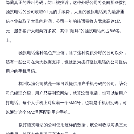
隐藏真正的呼叫号码，防止被投诉，这种外呼公司将会向那些拨打
骚扰电话的公司收取
元的手续费，大量的骚扰电话则为融营通
0.1
信企业获取了大量的利润，公司一年的纯话费收入竟然高达
亿
1
元，服务客户大概两万多家，其中“陌拜”的骚扰电话约占
以
80%
上。
骚扰电话这种黑色产业链，除了这种提供外呼的公司以外，
还有一些公司在为大数据支撑，也就是为拨打骚扰电话的公司提供
用户的手机号码。
杭州以渔公司
就是一家可以提供用户手机号码的公司。该公
司
总经理介绍，用户只要浏览网站，就算没留电话，也可以给用户
打电话。每个人手机上对应着一个
号
，也就是
手机识别码
，
可
MAC
以
通过这个
号
匹配
到用户
手机
。
MAC
拨打骚扰电话的公司使用这样的数据，
该
公司收取每条三元