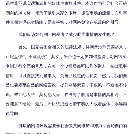
谣生非不说实话
和
真相的媒体也难辞其咎。
本该作为引导社会正确
朝向的风向标，却为了吸引大家的眼球，抓住市场的流量，而对事
件真相造谣或者隐瞒，歪曲事实，对网络舆论造成反向的引导。
我们应该如何制止
网暴者
？减少此类事情的发生呢？
首先，国家要出台相关的法律法规，将
网暴涉刑
完善起来，
让键盘侠们
“不敢乱说”；其次，平台也一定要加强监管，对
网络实
名制
进行全面的普及，在每一个
背后都可以具体到人，在出现事
ID
情时，可以直接找到当事人，为自己说过的话负责
；
然后，我们自
己也要规范自己的网络言论，
提升
网络
素
养，
不跟风，
不造谣不传
谣。未经他人苦，莫劝他人善。在没有了解清楚事情的真相时，不
要随意下结论
；
最后，
严厉惩戒造谣带节奏的人或者媒体
，误导舆
论导向。
健康的网络环境需要全社会去共同维护和努力，
言论自由有