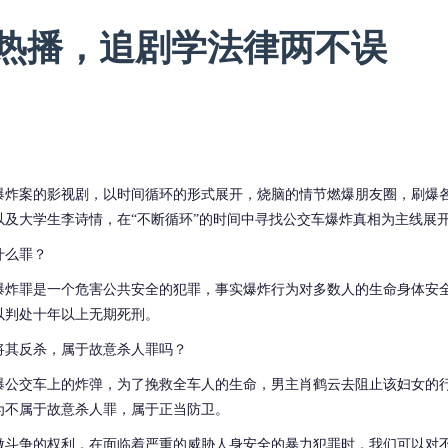
热播，追剧学法律两不误
爆炸案的影视剧，以时间循环的形式展开，烧脑的情节燃爆朋友圈，刷爆
以及大学生李诗情，在
“不断循环”的时间中寻找公交车爆炸真相为主线展
什么罪？
爆炸罪是一个危害公共安全的犯罪，事实爆炸行为对多数人的生命身体安
以判处十年以上无期死刑。
将其反杀，属于故意杀人罪吗？
爆公交车上的炸弹，为了挽救全车人的生命，男主肖鹤云去阻止该妇女的
为不属于故意杀人罪，属于正当防卫。
做斗争的权利，在面临着严重的威胁人身安全的暴力犯罪时，我们可以对