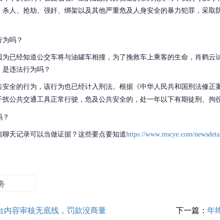
、杀人、抢劫、强奸、绑架以及其他严重危及人身安全的暴力犯罪，采取
行为吗？
因为已经知道公交车将与油罐车相撞，为了挽救车上乘客的生命，肖鹤云
，是违法行为吗？
共安全的行为，
该行为也已经计入刑法。根据
《中华人民共和国刑法修正
干扰公共交通工具正常行驶，危及公共安全的，处一年以下有期徒刑、拘
吗？
信聊天记录可以当做证据？这些要点要知道
https://www.mscye.com/newsdeta
务
台内容审核无底线，罚款没商量
下一篇：
年