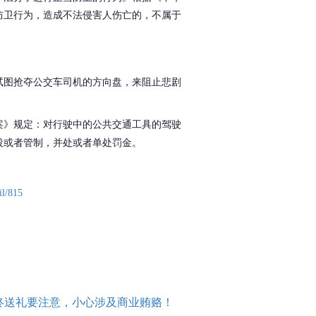
防卫行为，造成不法侵害人伤亡的，不属于
试图抢夺公交车司机的方向盘，来阻止悲剧
案》
规定：
对行驶中的公共交通工具的驾驶
役或者管制，并处或者单处罚金。
il/815
终送礼要注意，小心涉及商业贿赂！