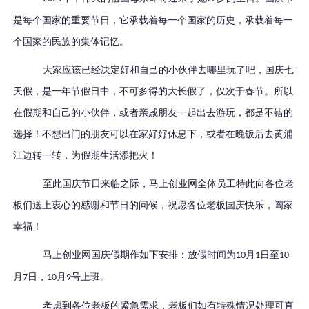
是每个国家的重要节日，它承载着每一个国家的历史，承载着每一
个国家的民族的集体记忆。
大家应该已经决定好和自己的小伙伴去哪里玩了吧，国庆七
天假，是一年节假日中，不可多得的大长假了，仅次于春节。所以
在假期和自己的小伙伴，或者亲戚朋友一起出去游玩，都是不错的
选择！不想出门的朋友可以在家好好休息下，或者在晚饭后去黄浦
江边转一转，为假期生活添把火！
至此国庆节日来临之际，马上创业网全体员工特此向各位老
板们送上衷心的感谢和节日的问候，祝愿各位老板国庆快乐，阖家
幸福！
马上创业网国庆假期作如下安排：
放假时间为
月
日至
10
1
10
月
日，
月
号上班。
7
10
9
考虑到各位老板的紧急需求，老板们如有特殊情况处理可直