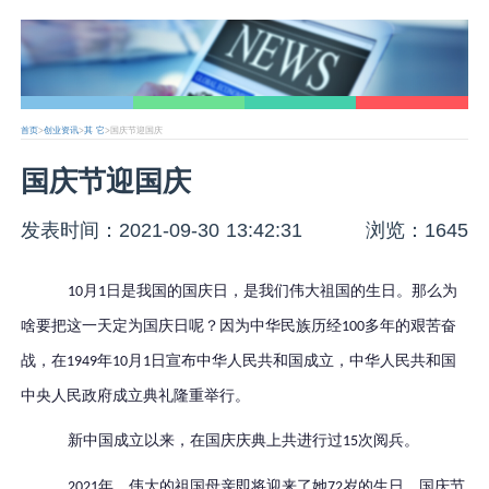
首页
>
创业资讯
>
其 它
>国庆节迎国庆
国庆节迎国庆
发表时间：2021-09-30 13:42:31
浏览：1645
月
日是我国的国庆日，是我们伟大祖国的生日。那么为
10
1
啥要把这一天定为国庆日呢？因为中华民族历经
多年的艰苦奋
100
战，在
年
月
日宣布中华人民共和国成立，中华人民共和国
1949
10
1
中央人民政府成立典礼隆重举行。
新中国成立以来，在国庆庆典上共进行过
次阅兵。
15
年，伟大的祖国母亲即将迎来了她
岁的生日。国庆节
2021
72