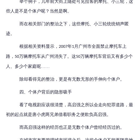
举个例子，几年前大街上随处可见拉客的摩托、小三轮，这
些人是不是个体户呢？当然是啊。
而在相关部门的整治之下，这些摩托、小三轮统统销声匿
迹。
根据相关资料显示，
年
月广州市全面禁止摩托车上
2007
1
路，
万辆摩托车从广州消失
了。
这
万辆摩托车背后又有多少个
50
50
人、多少个家庭呢……
除却看得见的整治，更是有无数无形的手伸向个体户。
四、个体户背后的隐形吸手
看了电视剧应该很清楚，高启强之所以会走向犯罪道路，最
初的起点就是唐小虎两兄弟借着职务之便欺负高启强。
而高启强这样的经历也正是无数个体户曾经经历过的。