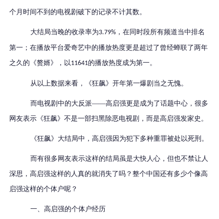
个月时间不到的电视剧破下的记录不计其数。
大结局当晚的收录率为
，在同时段所有频道当中排名
3.79%
第一；在播放平台爱奇艺中的播放热度更是超过了曾经蝉联了两年
之久的《赘婿》，以
的播放热度成为第一。
11641
从以上数据来看，《狂飙》开年第一爆剧当之无愧。
而电视剧中的大反派——高启强更是成为了话题中心，很多
网友表示《狂飙》不是一部扫黑除恶电视剧，而是高启强发家史。
《狂飙》大结局中，高启强因为犯下多种重罪被处以死刑。
而有很多网友表示这样的结局虽是大快人心，但也不禁让人
深思，高启强这样的人真的就消失了吗？整个中国还有多少个像高
启强这样的个体户呢？
一、高启强的个体户经历