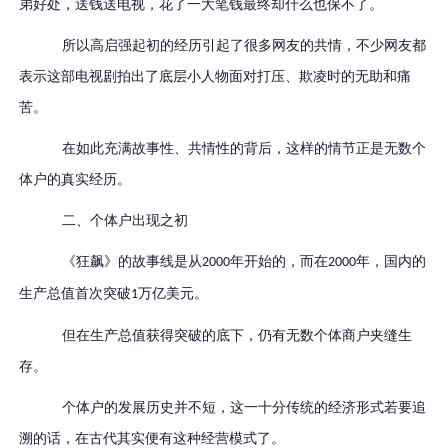
弟好处，送钱送电视，花了一大笔钱最终却什么也保不了。
所以高启强起初的经历引起了很多网友的共情，不少网友都
表示这部电视剧拍出了底层小人物面对打压、欺凌时的无助和痛
苦。
在如此充满故事性、共情性的背后，这样的情节正是无数个
体户的真实经历。
二、个体户出现之初
《狂飙》的故事线是从
年开始的，而在
年，国内的
2000
2000
生产总值首次突破
万亿美元。
1
但在生产总值获得突破的底下，仍有无数个体商户夹缝生
存。
个体户的发展历史并不短，这一十分传统的经济形式若要追
溯的话，在古代其实便有这种经营模式了。