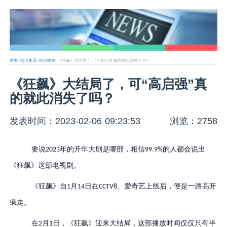
首页
>
创业资讯
>
创业故事
>《狂飙》大结局了，可“高启强”真的就此消失了吗？
《狂飙》大结局了，可“高启强”真
的就此消失了吗？
发表时间：2023-02-06 09:23:53
浏览：2758
要说
年的开年大剧是哪部，相信
的人都会说出
2023
99.9%
《狂飙》这部电视剧。
《狂飙》自
月
日在
、爱奇艺上线后，便是一路高开
1
14
CCTV8
疯走。
在
月
日，《狂飙》迎来大结局，这部播放时间仅仅只有半
2
1