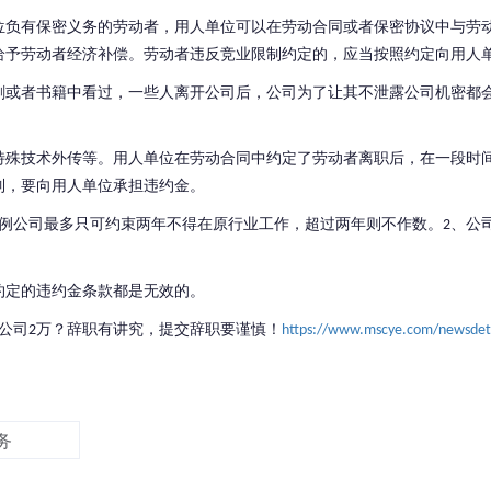
位负有保密义务的劳动者，用人单位可以在劳动合同或者保密协议中与劳
给予劳动者经济补偿。劳动者违反竞业限制约定的，应当按照约定向用人
剧或者书籍中看过，一些人离开公司后，公司为了让其不泄露公司机密都
特殊技术外传等。用人单位在劳动合同中约定了劳动者离职后，在一段时
制，要向用人单位承担违约金。
例公司最多只可约束两年不得在原行业工作，超过两年则不作数。
、公
2
约定的违约金条款都是无效的。
公司
万？辞职有讲究，提交辞职要谨慎！
2
https://www.mscye.com/newsdet
务