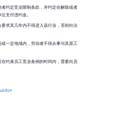
动者约定竞业限制条款，并约定在解除或者
单位支付违约金。
会要求其几年内不得进入该行业，否则向法
间或一定地域内，劳动者不得从事与其原工
司在约束员工竞业条例的时间内，需要向员
ail/829