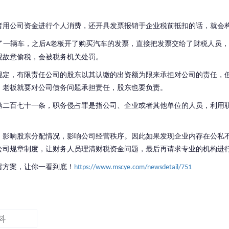
者用公司资金进行个人消费，还开具发票报销于企业税前抵扣的话，就会
了一辆车，之后
老板开了购买汽车的发票，直接把发票交给了财税人员，
A
观故意偷税，会被税务机关处罚。
规定，有限责任公司的股东以其认缴的出资额为限来承担对公司的责任，
，老板就要对公司债务问题承担责任，股东也要负责。
第二百七十一条，职务侵占罪是指公司、企业或者其他单位的人员，利用
，影响股东分配情况，影响公司经营秩序。因此如果发现企业内存在公私
公司规章制度，让财务人员理清财税资金问题，最后再请求专业的机构进
雷方案，让你一看到底！
https://www.mscye.com/newsdetail/751
科