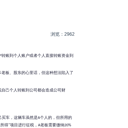
！
浏览：2962
户转账到个人账户或者个人直接转账资金到
多老板、股东的心里话，但这种想法陷入了
或自己个人转账到公司都会造成公司财
己买车，这辆车虽然是
个人的，但所用的
A
所得”项目进行征税，
老板需要缴纳
A
20%