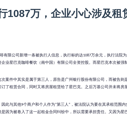
行1087万，企业小心涉及租
啡有限公司新增一条被执行人信息，执行标的达
万余元，执行法院为
1087
资企业星巴克咖啡餐饮（南中国）有限公司全资控股。而星巴克本次被强
这次案件中其实是属于第三人，原告是广州银行股份有限公司，而被告则
签订了租赁合同，同时又将房屋租赁给了星巴克。之后万基公司并未将房
，因此与其他
个商户和个人作为
第三人
，被法院认为要在其承租范围内
9
“
”
但是因为被卷入了这一起租金合同纠纷中，所以需要承担责任。又因为星