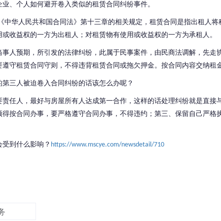
企业、个人如何避开卷入类似的租赁合同纠纷事件。
《中华人民共和国合同法》第十三章的相关规定，租赁合同是指出租人将
用或收益权的一方为出租人；对租赁物有使用或收益权的一方为承租人。
当事人预期，所引发的法律纠纷，此属于民事案件，由民
商法调解，先走
要遵守租赁合同守则，不得违背租赁合同或拖欠押金。按合同内容交纳租
的第三人被迫卷入合同纠纷的话该怎么办呢？
要责任人，最好与房屋所有人达成第一合作，这样的话处理纠纷就是直接
须
得
按合同办事，要严格遵守合同办事，不得违约
；
第三、保留自己严格
会受到什么影响？
https://www.mscye.com/newsdetail/710
务