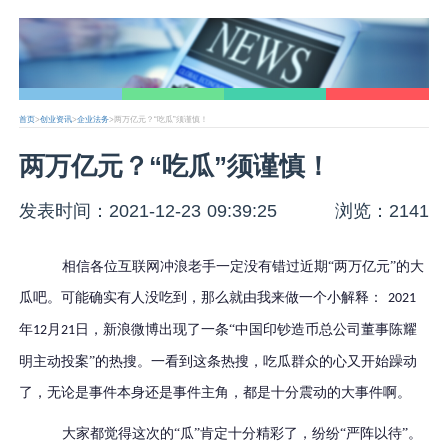
首页
>
创业资讯
>
企业法务
>两万亿元？“吃瓜”须谨慎！
两万亿元？“吃瓜”须谨慎！
发表时间：2021-12-23 09:39:25
浏览：2141
相信各位互联网冲浪老手一定没有错过近期
“两万亿元”的大
瓜吧。可能确实有人没吃到，那么就由我来做一个小解释：
2021
年
月
日，新浪微博出现了一条“中国印钞造币总公司董事陈耀
12
21
明主动投案”的热搜。一看到这条热搜，吃瓜群众的心又开始躁动
了，无论是事件本身还是事件主角，都是十分震动的大事件啊。
大家都觉得这次的
“瓜”肯定十分精彩了，纷纷“严阵以待”。