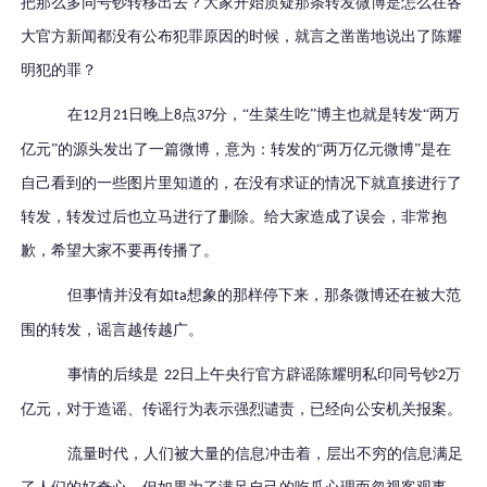
把那么多同号钞转移出去？大家开始质疑那条转发微博是怎么在各
大官方新闻都没有公布犯罪原因的时候，就言之凿凿地说出了陈耀
明犯的罪？
在
月
日晚上
点
分，“生菜生吃”博主也就是转发“两万
12
21
8
37
亿元”的源头发出了一篇微博，意为：转发的“两万亿元微博”是在
自己看到的一些图片里知道的，在没有求证的情况下就直接进行了
转发，转发过后也立马进行了删除。给大家造成了误会，非常抱
歉，希望大家不要再传播了。
但事情并没有如
想象的那样停下来，那条微博还在被大范
ta
围的转发，谣言越传越广。
事情的后续是
日上午央行官方辟谣陈耀明私印同号钞
万
22
2
亿元，对于造谣、传谣行为表示强烈谴责，已经向公安机关报案。
流量时代，人们被大量的信息冲击着，层出不穷的信息满足