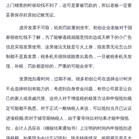
上门稽查的时候却找不到了，这可是要被罚款的，所以老板一定要
妥善保存好原始记账凭证。
虚开发票不可取，轻则罚款重则坐牢。初创企业老板对于国
家税收红线不了解，为了能够逃税就随意找街边或天桥下的小广告
信息买假发票使用。这类做法无疑是引火上身，假发票无论怎么仿
制都不是真发票，税务机关很快就能查出真伪，一旦被税务机关发
现，补税，罚款都是轻的，严重的可能会坐牢。
发票抵扣
看时间，过期不候。
很多初创公司在选择会计时并
不会选择特别有能力的，考虑到自身资金问题，有些公司甚至让自
己的家人或亲戚代替
。
这些人对于增值税的核算方法和申报抵扣规
定可能都不熟悉。
对于正式一般纳税人来说，可以抵扣当月已认证
进项税额
而对于辅导期纳税人，由于要等待比对结果才能申报抵
;
扣，会计人员应在《稽核结果通知书》上注明的时间内申报抵扣进
项税额。
如果因为会计忘记抵扣，除非特殊情况，按照规定是不允