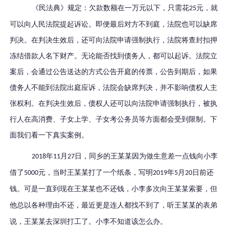
《民法典》规定：欠款数额在一万元以下，只需花
元，就
25
可以向人民法院提起诉讼。即便最后对方不到庭，法院也可以缺席
判决。在判决生效后，还可向法院申请强制执行，法院将查封扣押
冻结借款人名下财产。无论能否找到债务人，都可以起诉。法院立
案后，会通过公告送达的方式公告开庭的传票，公告到期后，如果
债务人不能到法院出庭应诉，法院会缺席判决，并不影响债权人主
张权利。在判决生效后，债权人还可以向法院申请强制执行，被执
行人在高消费、子女上学、子女考公务员等方面都会受到限制。
下
面我们看一下真实案例。
年
月
日，
同乡
的
王某
某因为做生意差一点钱向
小李
2018
11
27
借了
元，当时
王某某
打了一个纸条，写明
年
月
日前还
5000
2019
5
20
钱。
可是一直到现在王某某也不还钱，小李
多次向
王某某
索要，但
他总以各种理由不还，最近更是连人都找不到了，听
王某某
的表弟
说，
王某
某去
深圳
打工了。
小李
不知道该怎么办。