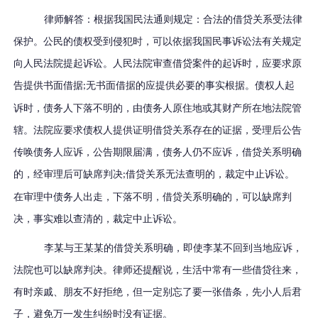
律师解答：根据我国民法通则规定：合法的借贷关系受法律
保护。公民的债权受到侵犯时，可以依据我国民事诉讼法有关规定
向人民法院提起诉讼。人民法院审查借贷案件的起诉时，应要求原
告提供书面借据
无书面借据的应提供必要的事实根据。债权人起
;
诉时，债务人下落不明的，由债务人原住地或其财产所在地法院管
辖。法院应要求债权人提供证明借贷关系存在的证据，受理后公告
传唤债务人应诉，公告期限届满，债务人仍不应诉，借贷关系明确
的，经审理后可缺席判决
借贷关系无法查明的，裁定中止诉讼。
;
在审理中债务人出走，下落不明，借贷关系明确的，可以缺席判
决，事实难以查清的，裁定中止诉讼。
李某与王某某的借贷关系明确，即使李某不回到当地应诉，
法院也可以缺席判决。律师还提醒说，生活中常有一些借贷往来，
有时亲戚、朋友不好拒绝，但一定别忘了要一张借条，先小人后君
子，避免万一发生纠纷时没有证据。