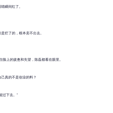
眼睛瞬间红了。
些是烂了的，根本卖不出去。
，但脸上的疲惫和失望，陈磊都看在眼里。
自己真的不是创业的料？
能过下去。”