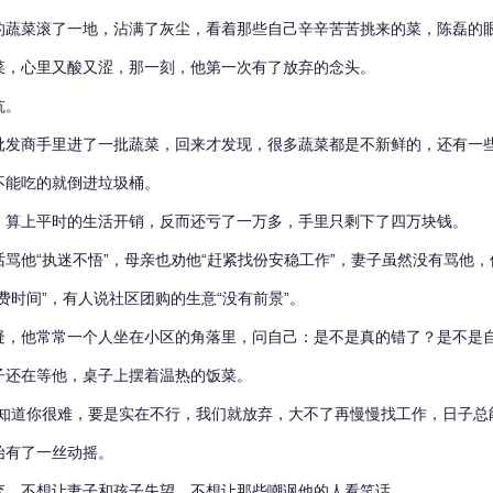
的蔬菜滚了一地，沾满了灰尘，看着那些自己辛辛苦苦挑来的菜，陈磊的
菜，心里又酸又涩，那一刻，他第一次有了放弃的念头。
坑。
批发商手里进了一批蔬菜，回来才发现，很多蔬菜都是不新鲜的，还有一
不能吃的就倒进垃圾桶。
，算上平时的生活开销，反而还亏了一万多，手里只剩下了四万块钱。
骂他“执迷不悟”，母亲也劝他“赶紧找份安稳工作”，妻子虽然没有骂他
费时间”，有人说社区团购的生意“没有前景”。
疑，他常常一个人坐在小区的角落里，问自己：是不是真的错了？是不是
子还在等他，桌子上摆着温热的饭菜。
知道你很难，要是实在不行，我们就放弃，大不了再慢慢找工作，日子总
始有了一丝动摇。
弃，不想让妻子和孩子失望，不想让那些嘲讽他的人看笑话。