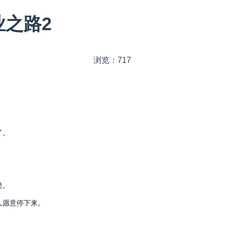
之路2
浏览：717
了。
类。
人愿意停下来。