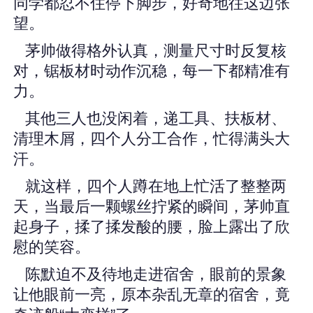
同学都忍不住停下脚步，好奇地往这边张
望。
茅帅做得格外认真，测量尺寸时反复核
对，锯板材时动作沉稳，每一下都精准有
力。
其他三人也没闲着，递工具、扶板材、
清理木屑，四个人分工合作，忙得满头大
汗。
就这样，四个人蹲在地上忙活了整整两
天，当最后一颗螺丝拧紧的瞬间，茅帅直
起身子，揉了揉发酸的腰，脸上露出了欣
慰的笑容。
陈默迫不及待地走进宿舍，眼前的景象
让他眼前一亮，原本杂乱无章的宿舍，竟