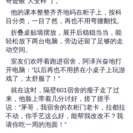
奇迹般“大变样”了。
他的课本整整齐齐地码在柜子上，按科
目分类，一目了然，再也不用弯腰翻找。
折叠桌贴墙摆放，展开后稳稳当当，能
轻松放下两台电脑，旁边还留了足够的走
动空间。
室友们欢呼着跑进宿舍，阿泽兴奋地打
开电脑：“以后再也不用挤在小桌子上玩游
戏了，太舒服了！”
就在这时，隔壁601宿舍的瘦子走了过
来，他脸上带着几分讨好，搓了搓手
说：“茅哥，我宿舍的衣柜门老卡，拉都拉
不动，你手艺这么好，能帮我改改不？我
请你吃一周的泡面！”