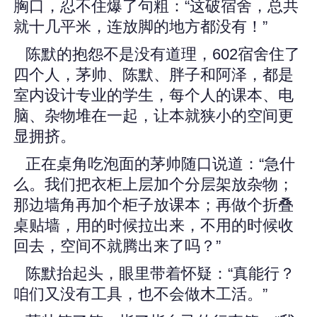
胸口，忍不住爆了句粗：“这破宿舍，总共
就十几平米，连放脚的地方都没有！”
陈默的抱怨不是没有道理，602宿舍住了
四个人，茅帅、陈默、胖子和阿泽，都是
室内设计专业的学生，每个人的课本、电
脑、杂物堆在一起，让本就狭小的空间更
显拥挤。
正在桌角吃泡面的茅帅随口说道：“急什
么。我们把衣柜上层加个分层架放杂物；
那边墙角再加个柜子放课本；再做个折叠
桌贴墙，用的时候拉出来，不用的时候收
回去，空间不就腾出来了吗？”
陈默抬起头，眼里带着怀疑：“真能行？
咱们又没有工具，也不会做木工活。”