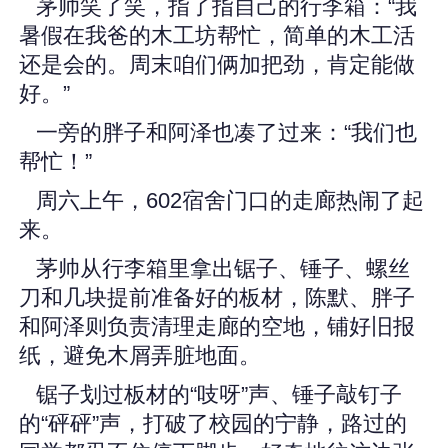
茅帅笑了笑，指了指自己的行李箱：“我
暑假在我爸的木工坊帮忙，简单的木工活
还是会的。周末咱们俩加把劲，肯定能做
好。”
一旁的胖子和阿泽也凑了过来：“我们也
帮忙！”
周六上午，602宿舍门口的走廊热闹了起
来。
茅帅从行李箱里拿出锯子、锤子、螺丝
刀和几块提前准备好的板材，陈默、胖子
和阿泽则负责清理走廊的空地，铺好旧报
纸，避免木屑弄脏地面。
锯子划过板材的“吱呀”声、锤子敲钉子
的“砰砰”声，打破了校园的宁静，路过的