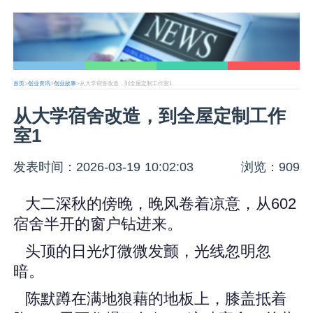
首页
>
创业资讯
>
创业故事
>从大学宿舍改造，到全屋定制工作室1
从大学宿舍改造，到全屋定制工作
室1
发表时间：2026-03-19 10:02:03
浏览：909
大二深秋的傍晚，晚风卷着凉意，从602
宿舍半开的窗户钻进来。
头顶的日光灯微微发颤，光线忽明忽
暗。
陈默蹲在满地狼藉的地板上，膝盖抵着