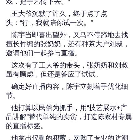
戏，把手艺传下去。”
王大爷沉默了许久，终于点了点
头：“行，我就陪你试一次。”
陈宇当即喜出望外，又马不停蹄地去找
擅长竹编的张奶奶，还有种茶大户刘叔，
邀请他们一起参与直播。
这次有了王大爷的带头，张奶奶和刘叔
虽有顾虑，但还是答应了试试。
确定好直播内容，陈宇立刻着手优化细
节。
他打算以民俗为抓手，用“技艺展示+产
品讲解”替代单纯的卖货，打造陈家村专属
的直播标签。
他拿出仅剩的积蓄，网购了专业的防潮