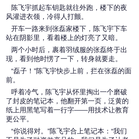
陈飞宇抓起车钥匙就往外跑，楼下的夜
风灌进衣领，冷得人打颤。
开车一路来到张磊家楼下，陈飞宇下车
站在阴影里，看着楼上的灯亮了又暗。
两个小时后，裹着羽绒服的张磊终于出
现，看到他时愣了一下，转身就要走。
“磊子！”陈飞宇快步上前，拦在张磊的面
前。
呼着冷气，陈飞宇从怀里掏出一个磨破
了封皮的笔记本，他翻开第一页，泛黄的
纸上用黑笔写着一行字——用技术让教育
更公平。
“你说得对。”陈飞宇合上笔记本：“我们