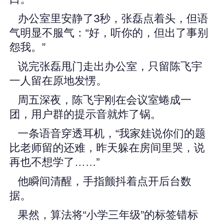
办公室里安静了3秒，张磊点着头，但语
气明显不服气：“好，听你的，但出了事别
怨我。”
说完张磊甩门走出办公室，只留陈飞宇
一人留在原地发愣。
周五深夜，陈飞宇刚在会议室蜷成一
团，用户群的提示音就炸了锅。
一条语音穿透耳机，“我家娃说你们的题
比老师留的还难，昨天躲在房间里哭，说
再也不想学了……”
他瞬间清醒，手指颤抖着点开后台数
据。
果然，算法将“小学三年级”的标签错标