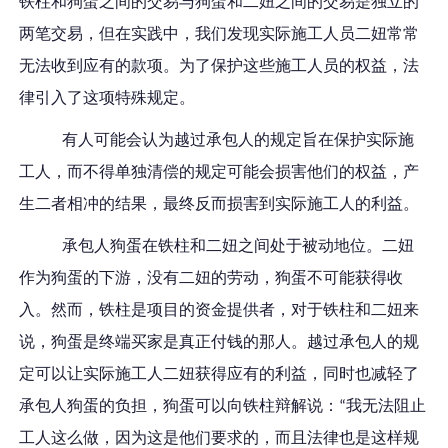
铁柱
和
狗蛋
之间的交易与
狗蛋
和
二妞
之间的交易是独立的
两笔交易
，但在实践中，我们发现实际施工人员
二妞
常常
无法收到应有的款项。为了保护这些施工人员的权益，法
律引入了这项特殊规定。
有人可能会认为越过承包人的规定旨在保护实际施
工人，而不得单独清偿的规定可能会损害他们的权益，
产
生二者相冲的结果，最终反而损害到实际施工人的利益
。
承包人
狗蛋
在
铁柱
和
二妞
之间处于被动地位。
二妞
作为狗蛋的下游
，没有
二妞
的劳动，
狗蛋
不可能获得收
入。然而，
铁柱
是项目的资金提供者，对于
铁柱
和
二妞
来
说，
狗蛋是终端买家是真正付钱的那人
。越过承包人的规
定可以让实际施工人
二妞
获得应有的利益，同时也减轻了
承包人
狗蛋
的负担，
狗蛋
可以向
铁柱
辩解说：
我无法阻止
“
工人这么做，
因为这是他们要求的，而且法律也是这样规