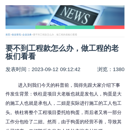
首页
>
创业资讯
>
企业法务
>要不到工程款怎么办，做工程的老板们看看
要不到工程款怎么办，做工程的老
板们看看
发表时间：2023-09-12 09:12:42
浏览：1380
进入到我们今天的科普前，我得先跟大家介绍下事
件发生背景
：
铁柱
是
项目大老板也就是发包
人，
狗蛋
是
大
的施工人也就是
承包人，
二妞
是实际进行施工的工人
包工
头
。
铁柱
将整个工程项目委托给
狗蛋
，而后者又将一部分
工作分包给了
二妞
。然而，由于
狗蛋
的经营不善，导致其