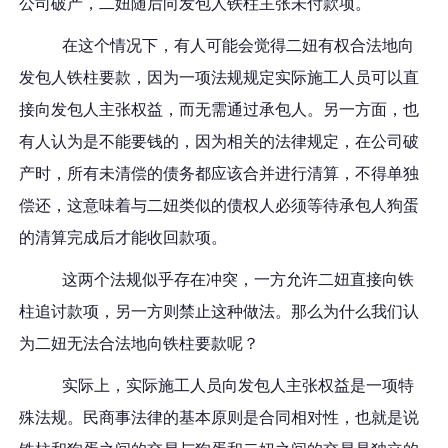
公司破产，
二妞
随后向发包人
铁柱
主张未付款项。
在这个情况下，有人可能会
觉得二妞
有权合法地向
发包人
铁柱
要款，因为一项法规规定实际施工人员可以直
接向发包人主张权益，而无需通过承包人。另一方面，也
有
人认为是不能要钱的，因为相关的法律
规定，在公司破
产时，所有未清偿的债务都应该合并进行清算，不得单独
偿还
，
这意味着与
二妞
类似的债权人必须等待承包人
狗蛋
的清算完成后才能收回款项
。
这两个法规似乎存在冲突，一方允许
二妞
直接向
铁
柱
追讨款项，另一方则禁止这种做法。那么为什么我们认
为
二妞
无法合法地向
铁柱
要款呢？
实际上，实际施工人员向发包人主张权益是一项特
殊法规。
民商事法律的基本原则是合同相对性
，
也就是说