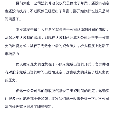
目前为止，公司法的修改仅仅只是修改了草案，还没有确定
也还没有执行，不过既然已经提出了草案，那开始执行也就只是时
间问题了。
本次草案中最引人注意的就是关于公司认缴制时间的修改，
从
年认缴制的出现，到现在认缴制已经成为公司经营中十分重
2014
要的出资方式，减轻了无数创业者的资金压力，极大程度上激活了
市场活力。
而认缴制最大的优势在于不限制完成出资的形式，官方并没
有对股东完成出资的时间出硬性规定，这也极大的减轻了股东出资
的压力。
但这一次公司法的修改竟然涉及了出资时间的规定，这确实
让很多公司老板都十分紧张，本次我们就一起来分析一下此次公司
法的修改究竟涉及了哪些规定。