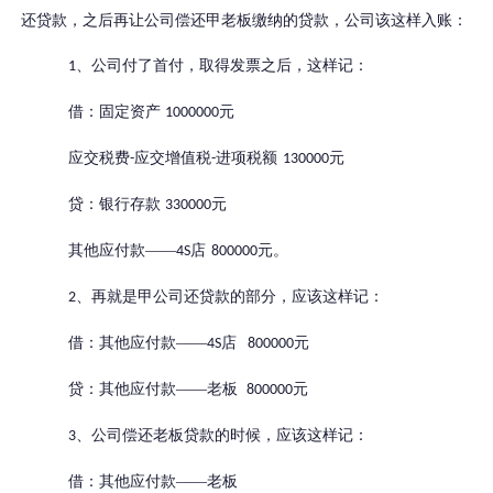
还贷款，之后再让公司偿还甲老板缴纳的贷款，公司该这样入账：
、公司付了首付，取得发票之后，这样记：
1
借
：固定资产
元
1000000
应交税费
应交增值税
进项税额
元
-
-
130000
贷：银行存款
元
330000
其他应付款
——
店
元。
4S
800000
、再就是甲公司还贷款的部分，应该这样记：
2
借：其他应付款
——
店
元
4S
800000
贷：其他应付款
——
老板
元
800000
、公司偿还老板贷款的时候，应该这样记：
3
借：其他应付款
——
老板