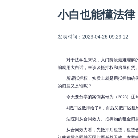
小白也能懂法律
发表时间：2023-04-26 09:29:12
对于法学生来说，入门阶段最难理解
编就用大白话，来谈谈抵押权和房屋租赁
所谓抵押权，实质上就是用抵押物确
的归属又是谁呢？
今天要分享的案例案号为（
）辽
2023
1
把厂区抵押给了
，而后又把厂区租
A
B
法院则从合同效力、抵押物的租金归
从合同效力看，先抵押后租赁，租赁
订的租赁合同并不因此而必然无效。本案