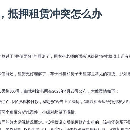
，抵押租赁冲突怎么办
的莫过于
“物债两分”的原则了，用本科老师的话来说就是“在物权项上还有
。
保债能还，租赁更好理解了，车子出租和房子出租都是常见的租赁。那如
民终
号，由裁判文书网在
年
月
号公布，大致案情如下：
0
308
2023
4
23
给了
，因
没积极付款，
就把
给告上了法院，
则以租金应给抵押权人
C
C
A
C
C
B
属两个角度分析此案件，小编对此做了概括。
合同的效力需视情况而定。抵押权设立后抵押财产出租的，该租赁关系不
中，虽然
把厂区抵押给了
，但实际上
仍然占有使用该厂区，
将其租给
A
B
A
A