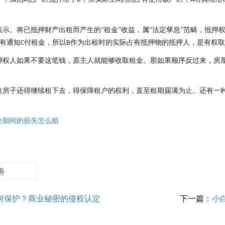
表示。将已抵押财产出租而产生的
“租金”收益，属“法定孳息”范畴，抵
有通知
付租金，所以
作为出租时的实际占有抵押物的抵押人，是有权取
C
B
押权人如果不要这笔钱，原主人就能够收取租金。那如果顺序反过来，房
这房子还得继续租下去，得保障租户的权利，直至租期届满为止。还有一
全期间的损失怎么赔
务
何保护？商业秘密的侵权认定
下一篇：
小