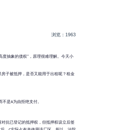
浏览：1963
高度抽象的债权”，原理很难理解。今天小
果房子被抵押，是否又能用于出租呢？租金
而不是
为由拒绝支付。
A
得对抗已登记的抵押权，但抵押权设立后签
后，
实际占有并使用该厂区。所以，法院
C
C