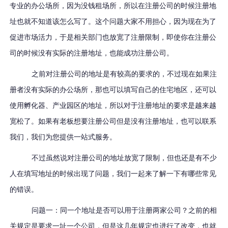
专业的办公场所，因为没钱租场所，所以在注册公司的时候注册地
址也就不知道该怎么写了。这个问题大家不用担心，因为现在为了
促进市场活力，于是相关部门也放宽了注册限制，即使你在注册公
司的时候没有实际的注册地址，也能成功注册公司。
之前对注册公司的地址是有较高的要求的，不过现在如果注
册者没有实际的办公场所，那也可以填写自己的住宅地区，还可以
使用孵化器、产业园区的地址，所以对于注册地址的要求是越来越
宽松了。如果有老板想要注册公司但是没有注册地址，也可以联系
我们，我们为您提供一站式服务。
不过虽然说对注册公司的地址放宽了限制，但也还是有不少
人在填写地址的时候出现了问题，我们一起来了解一下有哪些常见
的错误。
问题一：同一个地址是否可以用于注册两家公司？之前的相
关规定是要求一址一个公司，但是这几年规定也进行了改变，也就