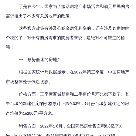
于是在今年，国家为了激活房地产市场活力和满足居民购房
需求推出了不少有关房地产的政策。
这些官方政策有涉及公积金房贷利率的，还有涉及购房缴纳
个税的了，
对于有购房需求的购房者来说，是绝对不可错过的秘
籍！
一、
形势低迷的房地产
根据国家统计局数据显示，在
年第三季度，中国房地产
2022
市场整体处于低迷状态。
价格方面：三季度百城新房和二手房价月环比都下跌了。其
中百城的新建住宅的价格累计下跌
，
月份百城新建住宅的房
0.03%
9
产均价为
元
平方米。
16200
/
销售方面：
年
月，全国商品房销售面积
亿平方
2022
1-8
8.8
米，同比下降
，商品房销售额为
万亿元，同比下降