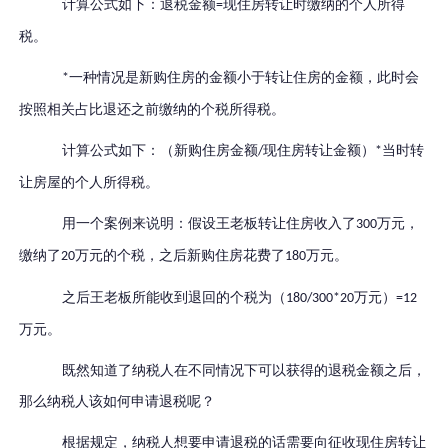
计算公式如下：退税金额
现住房转让时缴纳的个人所得
=
税。
一种情况是新购住房的金额小于转让住房的金额，此时会
*
按照相关占比退还之前缴纳的个税所得税。
计算公式如下：（新购住房金额
现住房转让金额）
当时转
/
*
让房屋的个人所得税。
用一个案例来说明：假设王老板转让住房收入了
万元，
300
缴纳了
万元的个税，之后新购住房花费了
万元。
20
180
之后王老板所能收到退回的个税为（
万元）
180/300*20
=12
万元。
既然知道了纳税人在不同情况下可以获得的退税金额之后，
那么纳税人该如何申请退税呢？
根据规定，纳税人想要申请退税的话需要向征收现住房转让