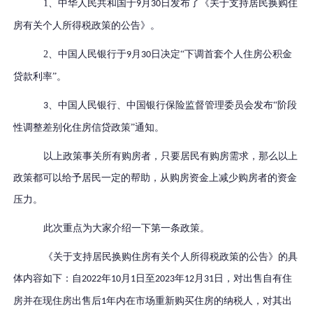
1、中华人民共和国于
月
日发布了《关于支持居民换购住
9
30
房有关个人所得税政策的公告》。
2、中国人民银行于
月
日决定“下调首套个人住房公积金
9
30
贷款利率”。
、中国人民银行、中国银行保险监督管理委员会发布“阶段
3
性调整差别化住房信贷政策”通知。
以上政策事关所有购房者，只要居民有购房需求，那么以上
政策都可以给予居民一定的帮助，从购房资金上减少购房者的资金
压力。
此次重点为大家介绍一下第一条政策。
《关于支持居民换购住房有关个人所得税政策的公告》的具
体内容如下：自
年
月
日至
年
月
日，对出售自有住
2022
10
1
2023
12
31
房并在现住房出售后
年内在市场重新购买住房的纳税人，对其出
1