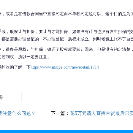
议，或者是在借款合同当中直接约定而不单独约定也可以。这个目的是为
手续，股权让与担保，要让与才能担保，如果没有让与也没有发生担保的
，都是需要办理登记的，不办理登记，质权未成立。到时候也主张不了自
中，很多是股权让与担保，钱还了股权就要转让回来，但是没有约定清楚
的控制权，所以一定要注意。
要约收购了解一下
https://www.mscye.com/newsdetail/1714
务
要注意什么问题？
下一篇：
花5万元请人直播带货最后只