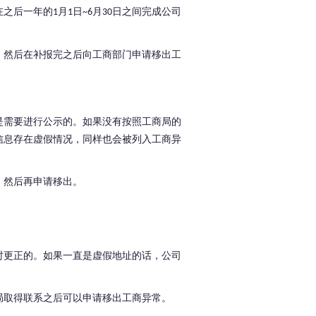
在之后一年的
月
日
月
日之间完成公司
1
1
~6
30
，然后在补报完之后向工商部门申请移出工
是需要进行公示的。
如果没有按照工商局的
信息存在虚假情况，同样也会被列入工商异
，然后再申请移出。
。
时更正的。
如果一直是虚假地址的话，公司
局取得联系之后可以申请移出工商异常。