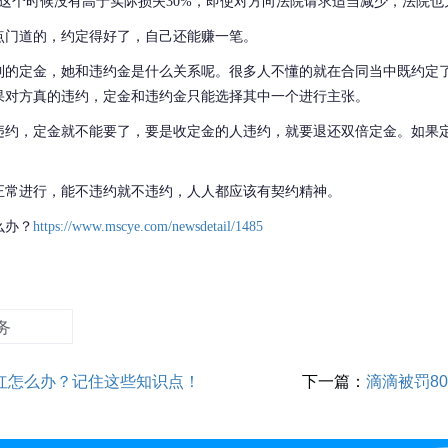
，这个时候没有高于实际损失30%，即使对方向法院请求适当减少，法院
点门道的，约定得好了，自己还能赚一笔。
到的定金，她和违约金是什么关系呢。很多人不懂的就在合同当中既约定
果对方真的违约，定金和违约金只能选择其中一个进行主张。
违约，定金就不能要了，要是收定金的人违约，就要退还双倍定金。如果
正常进行，能不违约就不违约，人人都应该有契约精神。
么办？
https://www.mscye.com/newsdetail/1485
务
红怎么办？记住这些知识点！
下一篇：
滴滴被罚8