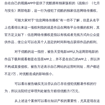
自在自己的视频
中提供了优酷拥有独家版权的《战狼
》《七月
APP
2
与安生》两部电影，这一行为侵犯了优酷的独家信息网络传播权。
可能大家对于
“信息网络传播权”有一些不了解，但是从名字
上也看得出来这一项权利指的就是作品在网络平台传播的权利，其
官方定义如下：信息网络传播权是指以有线或者无线方式向公众提
供作品，使公众可以在其个人选定的时间和地点获得作品的权利。
对于优酷的这一指控，被告天堂电影
认为这两部电影的
APP
作品下载和观看都是在迅雷
上，并不是在自己的
上，所以并
APP
APP
不构成直接侵权。被告方还表示自己网站的运营时间短，用户都还
不足
万，对优酷造成的影响很小。
7
可以看出被告确实无法否认自己存在侵犯优酷著作权的行
为，所以法院经过审理判处被告方赔偿优酷方
万元。
7
从上述这个案例可以看出知识产权的重要性，尤其是现在这