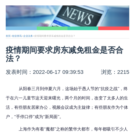
首页
>
创业资讯
>
企业法务
>疫情期间要求房东减免租金是否合法？
疫情期间要求房东减免租金是否合
法？
发表时间：2022-06-17 09:39:53
浏览：2215
从阳春三月到仲夏六月，这场始于愚人节的
“抗疫之战”，终
于在六一儿童节这天迎来曙光
，
两个月的时间，改变了太多人的生
活
，
有些朋友居家办公，视频会议成为主旋律；有些朋友作为个体
户，
“手停口停”成为“新局面”。
上海作为有着“魔都”之称的繁华大都市，每年都吸引不少人