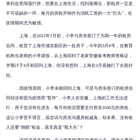
来到这里闯荡打拼
，
想要在上海生活，找到落脚点，那租房一定是
不可或缺的一环
，
每月的房租开销作为消耗工资的一大
“巨头”，在
疫情期间尤为敏感。
上海，在
年
月初，小李与房东签订了为期一年的租房
2021
7
合同，租赁了上海市浦东新区的一处房子
，
今年的
月
号，在教育
3
6
机构当老师的小李请假，从上海回到了老家安徽备考教师资格证，
并预计于
月初回到上海
，
但没有想到，上海在
月底施行了全面封
4
3
控。
因疫情原因，小李未能回到上海，可是与房东签订的租房合
同却没有因为疫情而“暂停”
，
小李人在安徽，上海的工作无法进
行，房子也没有住进去，每月却依旧需要支付房东
元的房租，
3500
这让小李苦不堪言，虽尝试与房东沟通房租减免，却未果。没有收
入还要“倒赔”租金，莫非真是“冤大头”？