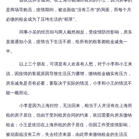
该状况并非孤例。在上海市杨浦区租房的小王，因为从事的
是商场导购员，疫情期间，被迫面临“没有工作”的局面
，
而每个月
必缴的租金成为了压垮生活的
“稻草”。
同事小吴的经历却与两人截然相反
，
受疫情防控影响，房东
直接通知小吴，疫情当下生活不易，给所有的租客都租金减免一
半。
以上三个朋友，可谓是有人欢喜有人愁
，
对于小李和小王来
说，因疫情的客观原因导致生活压力骤增，缴纳租金确实有压力
，
房东减免是否有必要，要取决于实际的情况，小李和小王的情况不
能一概而论。
小李是因为上海封控，无法回来，相当于人并没有在上海所
租的房子居住，但由于受到租房合同的约束，依旧需要向房东缴纳
租金
；
小王是依旧在上海所租的房子居住，但因工作受疫情影响，
被动面临没有工作，失去经济来源，由此带来缴纳租金的生活压