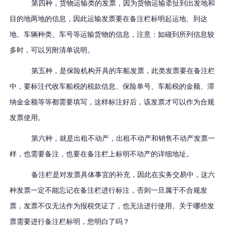
第四种，货物运输类的发票，因为货物运输牵扯到出发地和
目的地两地的信息，因此运输发票要在备注栏标明起运地、到达
地、车辆种类、车号等运输货物的信息，注意：如碰到所列信息较
多时，可以另附清单说明。
第五种，是保险机构开具的车船发票，此类发票要在备注栏
中，要标注代收车船税的税款信息、保险单号、车船税的金额、滞
纳金金额等等都需要填写，这样标注好后，该发票才可以作为合规
发票使用。
第六种，就是出租不动产，出租不动产和销售不动产发票一
样，也需要备注，也要在备注栏上标明不动产的详细地址。
备注栏是对发票具体事宜的补充，因此在实务交易中，这六
种发票一定不能忘记在备注栏进行标注，否则一旦属于不合规发
票，发票不仅无法作为报税凭证了，也无法进行使用。关于哪些发
票需要进行备注栏标明，您明白了吗？