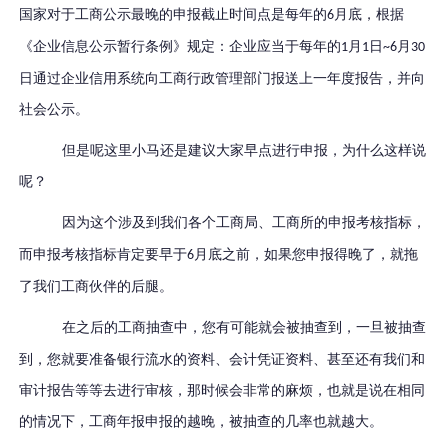
国家对于工商公示最晚的申报截止时间点
是
每年的
月底
，根据
6
《企业信息公示暂行条例》规定：企业应当于每年的
月
日
月
1
1
~6
30
日通过企业信用系统向工商行政管理部门报送上一年度报告，并向
社会公示。
但是呢这里小马还是建议大家早点进行申报，为什么这样说
呢？
因为这个涉及到我们各个工商局
、工商所的申报考核指标，
而申报考核指标肯定要早于
月底之前，如果您申报得晚了，就拖
6
了我们工商伙伴的后腿。
在之后的工商抽查中，
您
有可能就会被抽查到
，一旦被抽查
到，您就要准备银行流水的资料、会计凭证资料、甚至还有我们和
审计报告等等去进行审核，那时候会非常的麻烦，也就是说在相同
的情况下，工商年报申报的越晚，被抽查的几率也就越大。