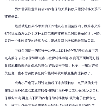
另外需要注意目前省内养老保险关系转移只需要转移关系不
转移基金。
最后就是如果小甲新的工作地点在全国范围内，既跨市又跨
省的话应该怎么办？这种全国范围内转移养老保险关系的话，可以
采取一个比较简便的转移方式，那就是网上转移养老保险关系。
下载全国统一的转移平台
掌上
在
页面最下方
-
12333APP-
APP
点击服务
在社会保障区域点击社保转移申请
在填写页面填写好新
-
-
参保地和原来的参保地信息
写好后提交申请。只要小甲填写好相
-
关信息，也不需要提供任何审核材料就可以直接办理转移了。
或者小甲也可以通过微信程序来办理转移：点开微信支付
-
在生活服务区域点击城市服务
在热门服务中点击社保综合
点击社
-
-
保服务查询
再点击下面的养老保险转移接续
领取电子社保卡之
-
-
后，就可以点击下方的养老关系转移
填写好相关信息就可以了。
-