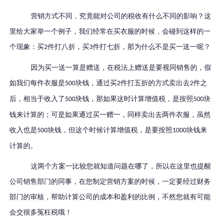
营销方式不同，究竟能对公司的税收有什么不同的影响？这
里给大家举一个例子，我们经常在买衣服的时候，会碰到这样的一
个现象：买
件打八折，买
件打七折，那为什么不是买一送一呢？
2
3
因为买一送一算是赠送，在税法上赠送是要视同销售的，假
如我们每件衣服是
块钱，通过买
件打五折的方式卖出去
件之
500
2
2
后，相当于收入了
块钱，那如果这时计算增值税，是按照
块
500
500
钱来计算的；可是如果通过买一赠一，同样卖出去两件衣服，虽然
收入也是
块钱，但这个时候计算增值税，是要按照
块钱来
500
1000
计算的。
这两个方案一比较您就知道问题在哪了，所以在这里也提醒
公司销售部门的同事，在您制定营销方案的时候，一定要经过财务
部门的审核，帮助计算公司的成本和盈利的比例，不然您就有可能
会交很多冤枉税哦！